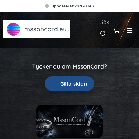
uppdaterat 2026-08-07
Sök
mssoncord.eu
Tycker du om MssonCord?
👍 Gilla sidan