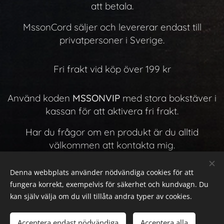
att betala.
MssonCord säljer och levererar endast till
privatpersoner i Sverige.
Fri frakt vid köp över 199 kr
Använd koden
MSSONVIP
med stora bokstäver i
kassan för att aktivera fri frakt.
Har du frågor om en produkt är du alltid
välkommen att kontakta mig.
Observera att produktens färg och ton kan skilja
Denna webbplats använder nödvändiga cookies för att
sig något i verkligheten jämfört med bilderna,
fungera korrekt, exempelvis för säkerhet och kundvagn. Du
beroende på belysning och skärminställningar.
kan själv välja om du vill tillåta andra typer av cookies.
Acceptera endast nödvändiga
Acceptera alla